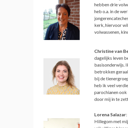
hebben drie volwa
heb o.a. in de w
jongerencateches
kerk, hiervoor wi
volwassenen, kin
Christine van B
dagelijks leven 
basisonderwijs. I
betrokken geraak
bij de tienergroe
heb ik veel verdi
parochianen ook 
door mij in te ze
Lorena Salazar
Hillegom met mij