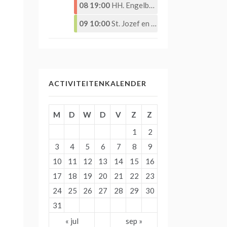
08 19:00
HH. Engelbewaarderskerk – Eucharistieviering –
09 10:00
St. Jozef en St. Martinuskerk – Eucharistieviering
ACTIVITEITENKALENDER
M
D
W
D
V
Z
Z
1
2
3
4
5
6
7
8
9
10
11
12
13
14
15
16
17
18
19
20
21
22
23
24
25
26
27
28
29
30
31
« jul
sep »