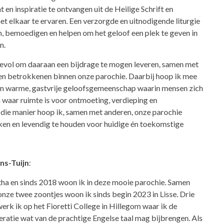
 en inspiratie te ontvangen uit de Heilige Schrift en
t elkaar te ervaren. Een verzorgde en uitnodigende liturgie
, bemoedigen en helpen om het geloof een plek te geven in
n.
devol om daaraan een bijdrage te mogen leveren, samen met
s en betrokkenen binnen onze parochie. Daarbij hoop ik mee
n warme, gastvrije geloofsgemeenschap waarin mensen zich
waar ruimte is voor ontmoeting, verdieping en
 die manier hoop ik, samen met anderen, onze parochie
rken en levendig te houden voor huidige én toekomstige
ns-Tuijn
:
itha en sinds 2018 woon ik in deze mooie parochie. Samen
nze twee zoontjes woon ik sinds begin 2023 in Lisse. Drie
rk ik op het Fioretti College in Hillegom waar ik de
ratie wat van de prachtige Engelse taal mag bijbrengen. Als