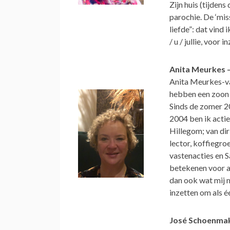
Zijn huis (tijdens
parochie. De ‘mi
liefde”: dat vind
/ u / jullie, voor
Anita Meurkes –
Anita Meurkes-va
hebben een zoon e
Sinds de zomer 20
2004 ben ik actie
Hillegom; van dir
lector, koffiegro
vastenacties en S
betekenen voor a
dan ook wat mij m
inzetten om als 
José Schoenmak