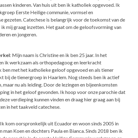
ssen kinderen. Van huis uit ben ik katholiek opgevoed. Ik
erkgroep Eerste Heilige communie, vormsel en
e gezeten. Catechese is belangrijk voor de toekomst van de
l ik mij graag inzetten. Het gaat om de geloofsvorming van
deren en jongeren.
erkel
: Mijn naam is Christine en ik ben 25 jaar. In het
ben ik werkzaam als orthopedagoog en leerkracht
k ben met het katholieke geloof opgevoed en als tiener
t bij de tienergroep in Haarlem. Nog steeds ben ik actief
p, maar nu als leiding. Door de lezingen en bijeenkomsten
eping in het geloof gevonden. Ik hoop voor onze parochie dat
deze verdieping kunnen vinden en draag hier graag aan bij
tten in het taakveld catechese.
: Ik kom oorspronkelijk uit Ecuador en woon sinds 2005 in
n man Koen en dochters Paula en Bianca. Sinds 2018 ben ik