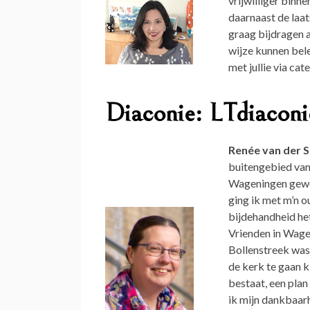
vrijwilliger bin
daarnaast de laat
graag bijdragen 
wijze kunnen bele
met jullie via ca
Diaconie: LTdiacon
Renée van der 
buitengebied van 
Wageningen gewoo
ging ik met m’n 
bijdehandheid het
Vrienden in Wage
Bollenstreek was 
de kerk te gaan k
bestaat, een plan
ik mijn dankbaar