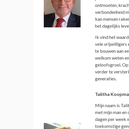
ontmoeten, kracht
verbondenheid me
kan mensen raken
het dagelijks leve
Ik vind het waar
vele vrijwilliger
te bouwen aan ee
welkom weten en 
geloofsgroei. Op
verder te verste
generaties.
Talitha Koopma
Mijn naam is Tal
met mijn man en o
dagen per week we
toekomstige gene