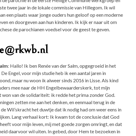
nen de parochie in de eerste Heilige Communie werkgroep en
ste twee jaar in de lokale commissie van Hillegom. Ik wil
aan een plaats waar jonge ouders hun geloof op een moderne
ven en doorgeven aan hun kinderen. Ik kijk er naar uit om
techese de parochianen voedsel voor de geest te geven.
ie@rkwb.nl
Salm
: Hallo! Ik ben Renée van der Salm, opgegroeid in het
De Engel, voor mijn studie heb ik een aantal jaren in
nd, maar nu woon ik alweer sinds 2016 in Lisse. Als kind
ouders mee naar de HH Engelbewaarderskerk, tot mijn
 won van de solidariteit: ik redde het prima zonder God.
ningen zetten me aan het denken, en eenmaal terug in de
de Wil’skracht het duwtje dat ik nodig had om weer eens in
ijken. Lang verhaal kort: Ik kwam tot de conclusie dat God
 heeft voor mijn leven, mij met goede zorgen omringt, en dat
heid daarvoor wil uiten. In gebed, door Hem te bezoeken in