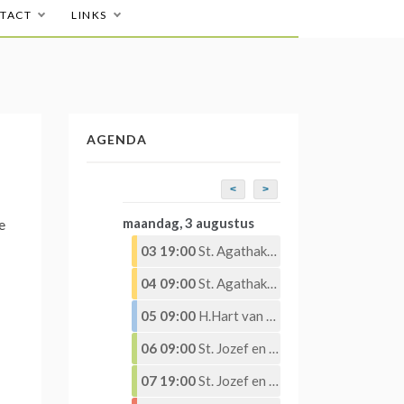
TACT
LINKS
AGENDA
<
>
maandag, 3 augustus
e
03 19:00
St. Agathakerk – Eucharistieviering – Eucharistische Aanbidding
04 09:00
St. Agathakerk – Eucharistieviering – Eucharistische Aanbidding
05 09:00
H.Hart van Jezuskerk – Eucharistieviering
06 09:00
St. Jozef en St. Martinus – Eucharistieviering
07 19:00
St. Jozef en St. Martinuskerk – Eucharistieviering met Eucharistische aanbidding