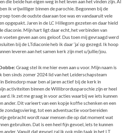
n die beide hun eigen weg in het leven aan het vinden zijn. Al
ben ik vrijwilliger binnen de parochie. Begonnen bij de
ep toen de oudste daaraan toe was en vandaaruit vele
en opgepakt. Jaren in de LC Hillegom gezeten en daar hield
e diaconie. Mijn hart ligt daar echt, het verbinden van
n voeten geven aan ons geloof. Dus toen mij gevraagd werd
nsluiten bij de LTdiaconie heb ik daar ‘ja’ op gezegd. Ik hoop
unnen leveren aan het samen kerk zijn met u/jullie/jou.
 Dobbe:
Graag stel ik me hier even aan u voor. Mijn naam is
ik ben sinds zomer 2024 lid van het Leiderschapsteam
in Beinsdorp maar ben al jaren actief bij de kerk in
ijn activiteiten binnen de Willibrordusparochie zijn er heel
aard. Ik zet me graag in voor acties waarbij we iets kunnen
 ander. Dit varieert van een kopje koffie schenken en een
de zondagsviering, tot een adventsactie voorbereiden
antje gebracht wordt naar mensen die op dat moment wat
nen gebruiken. Dat is een heel fijn gevoel, iets te kunnen
 ander. Vanuit dat gevoel zal ik ook mijn taak in het LT