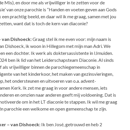
 de Mis), en door me als vrijwilliger in te zetten voor de
ssie’ van onze parochie is “Handen en voeten geven aan Gods
 ik een prachtig beeld, en daar wil ik me graag, samen met jou
 inzetten, want dat is toch de kern van diaconie?
 van Dishoeck:
Graag stel ik me even voor: mijn naam is
n Dishoeck, ik woon in Hillegom met mijn man Adri. We
n een dochter. Ik werk als doktersassistente in IJmuiden.
24 ben ik lid van het Leiderschapsteam Diaconie. Al sinds
f als vrijwilliger binnen de parochiegemeenschap in
igente van het kinderkoor, het maken van gezinsvieringen,
ep, het ondersteunen en uitvoeren van o.a. advent-
amen Kerk. Ik zet me graag in voor andere mensen, iets
nderen en omzien naar anderen geeft mij voldoening. Dat is
otiveerde om in het LT diaconie te stappen. Ik wil me graag
één parochie een welkome en open gemeenschap te zijn.
er – van Dishoeck:
Ik ben José, getrouwd en heb 2