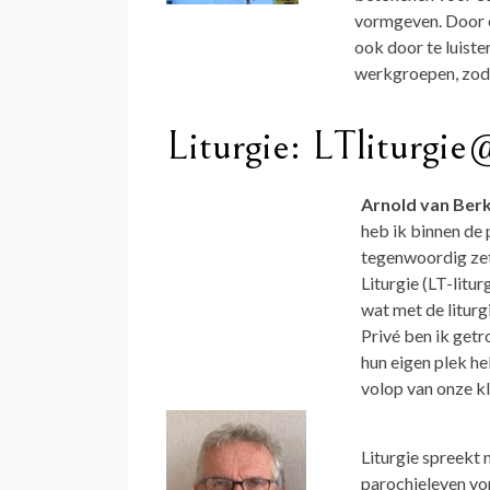
vormgeven. Door o
ook door te luister
werkgroepen, zoda
Liturgie: LTliturgi
Arnold van Berk
heb ik binnen de
tegenwoordig zet
Liturgie (LT-litur
wat met de liturg
Privé ben ik getr
hun eigen plek h
volop van onze k
Liturgie spreekt 
parochieleven vo