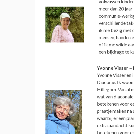
volwassen kindere
meer dan 20 jaar 
communie-werkgro
verschillende tak
ik me bezig met d
mensen, handen e
of ik me wilde aa
een bijdrage te k
Yvonne Visser –
Yvonne Visser en 
Diaconie. Ik woon 
Hillegom. Van al m
wat van diaconale 
betekenen voor een
praatje maken na 
waarbij er een pl
extra aandacht kun
betekenen voor een