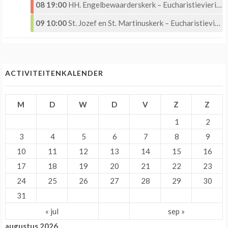
08 19:00
HH. Engelbewaarderskerk – Eucharistieviering –
09 10:00
St. Jozef en St. Martinuskerk – Eucharistieviering
ACTIVITEITENKALENDER
M
D
W
D
V
Z
Z
1
2
3
4
5
6
7
8
9
10
11
12
13
14
15
16
17
18
19
20
21
22
23
24
25
26
27
28
29
30
31
« jul
sep »
augustus 2026