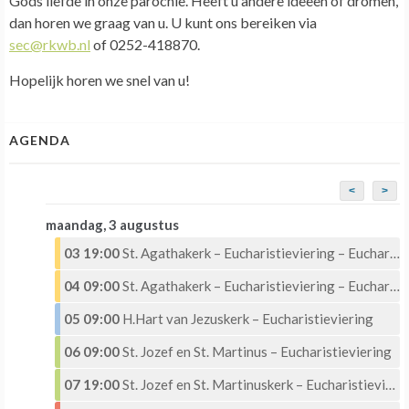
Gods liefde in onze parochie. Heeft u andere ideeën of dromen,
dan horen we graag van u. U kunt ons bereiken via
sec@rkwb.nl
of 0252-418870.
Hopelijk horen we snel van u!
AGENDA
<
>
maandag, 3 augustus
03 19:00
St. Agathakerk – Eucharistieviering – Eucharistische Aanbidding
04 09:00
St. Agathakerk – Eucharistieviering – Eucharistische Aanbidding
05 09:00
H.Hart van Jezuskerk – Eucharistieviering
06 09:00
St. Jozef en St. Martinus – Eucharistieviering
07 19:00
St. Jozef en St. Martinuskerk – Eucharistieviering met Eucharistische aanbidding