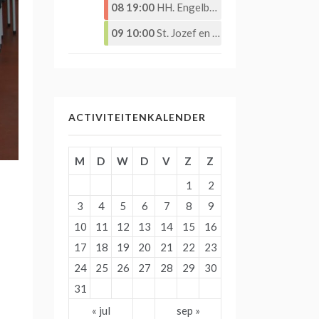
08 19:00
HH. Engelbewaarderskerk – Eucharistieviering –
09 10:00
St. Jozef en St. Martinuskerk – Eucharistieviering
ACTIVITEITENKALENDER
M
D
W
D
V
Z
Z
1
2
3
4
5
6
7
8
9
10
11
12
13
14
15
16
17
18
19
20
21
22
23
24
25
26
27
28
29
30
31
« jul
sep »