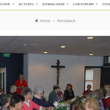
OCHIE
ACTUEEL
DOWNLOADS
LIVESTREAM
CON
Home
»
Kerstlunch