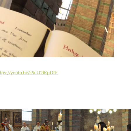
ttps://youtu.be/s9uU2iKpDfE