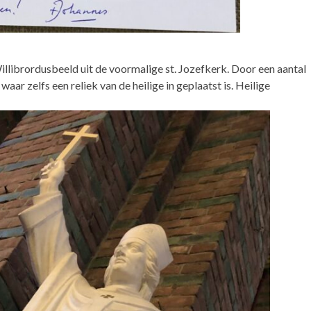
librordusbeeld uit de voormalige st. Jozefkerk. Door een aantal
ar zelfs een reliek van de heilige in geplaatst is. Heilige