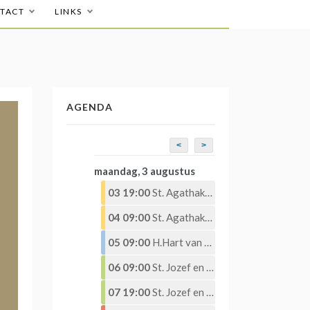
TACT
LINKS
AGENDA
<
>
maandag, 3 augustus
03 19:00
St. Agathakerk – Eucharistieviering – Eucharistische Aanbidding
04 09:00
St. Agathakerk – Eucharistieviering – Eucharistische Aanbidding
05 09:00
H.Hart van Jezuskerk – Eucharistieviering
06 09:00
St. Jozef en St. Martinus – Eucharistieviering
07 19:00
St. Jozef en St. Martinuskerk – Eucharistieviering met Eucharistische aanbidding