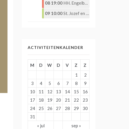
08 19:00
HH. Engelbewaarderskerk – Eucharistieviering –
09 10:00
St. Jozef en St. Martinuskerk – Eucharistieviering
ACTIVITEITENKALENDER
M
D
W
D
V
Z
Z
1
2
3
4
5
6
7
8
9
10
11
12
13
14
15
16
17
18
19
20
21
22
23
24
25
26
27
28
29
30
31
« jul
sep »