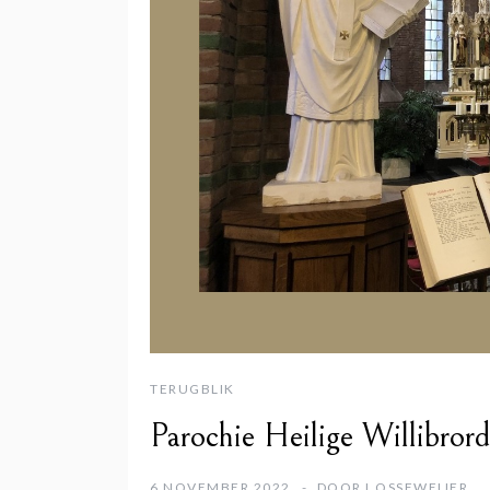
TERUGBLIK
Parochie Heilige Willibrordu
6 NOVEMBER 2022
DOOR
I.OSSEWEIJER