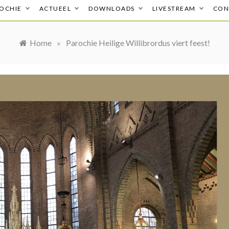
OCHIE
ACTUEEL
DOWNLOADS
LIVESTREAM
CON
Home
»
Parochie Heilige Willibrordus viert feest!