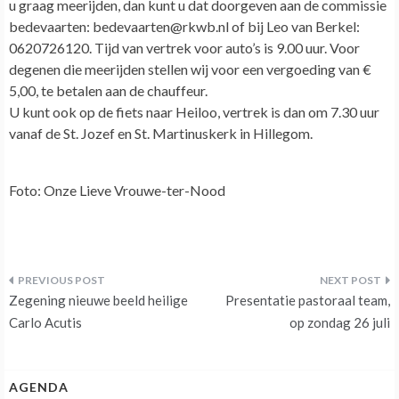
u graag meerijden, dan kunt u dat doorgeven aan de commissie
bedevaarten: bedevaarten@rkwb.nl of bij Leo van Berkel:
0620726120. Tijd van vertrek voor auto’s is 9.00 uur. Voor
degenen die meerijden stellen wij voor een vergoeding van €
5,00, te betalen aan de chauffeur.
U kunt ook op de fiets naar Heiloo, vertrek is dan om 7.30 uur
vanaf de St. Jozef en St. Martinuskerk in Hillegom.
Foto: Onze Lieve Vrouwe-ter-Nood
Bericht
Zegening nieuwe beeld heilige
Presentatie pastoraal team,
navigatie
Carlo Acutis
op zondag 26 juli
AGENDA