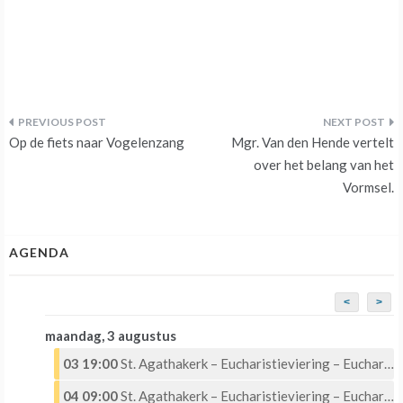
Bericht
Op de fiets naar Vogelenzang
Mgr. Van den Hende vertelt
navigatie
over het belang van het
Vormsel.
AGENDA
<
>
maandag, 3 augustus
03 19:00
St. Agathakerk – Eucharistieviering – Eucharistische Aanbidding
04 09:00
St. Agathakerk – Eucharistieviering – Eucharistische Aanbidding