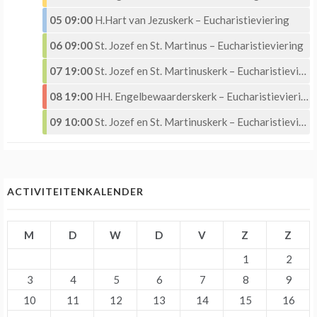
05 09:00
H.Hart van Jezuskerk – Eucharistieviering
06 09:00
St. Jozef en St. Martinus – Eucharistieviering
07 19:00
St. Jozef en St. Martinuskerk – Eucharistieviering met Eucharistische aanbidding
08 19:00
HH. Engelbewaarderskerk – Eucharistieviering –
09 10:00
St. Jozef en St. Martinuskerk – Eucharistieviering
ACTIVITEITENKALENDER
M
D
W
D
V
Z
Z
1
2
3
4
5
6
7
8
9
10
11
12
13
14
15
16