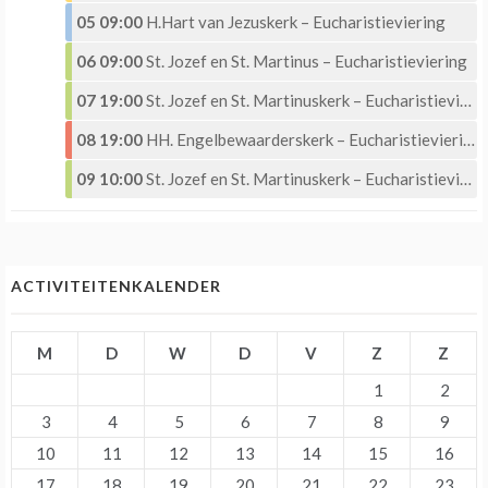
05 09:00
H.Hart van Jezuskerk – Eucharistieviering
06 09:00
St. Jozef en St. Martinus – Eucharistieviering
07 19:00
St. Jozef en St. Martinuskerk – Eucharistieviering met Eucharistische aanbidding
08 19:00
HH. Engelbewaarderskerk – Eucharistieviering –
09 10:00
St. Jozef en St. Martinuskerk – Eucharistieviering
ACTIVITEITENKALENDER
M
D
W
D
V
Z
Z
1
2
3
4
5
6
7
8
9
10
11
12
13
14
15
16
17
18
19
20
21
22
23