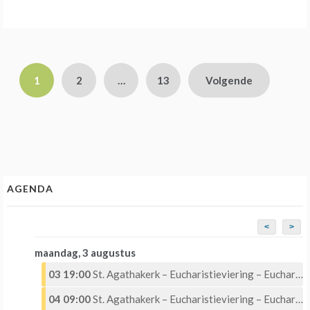
Berichten
1
2
…
13
Volgende
paginering
AGENDA
<
>
maandag, 3 augustus
03 19:00
St. Agathakerk – Eucharistieviering – Eucharistische Aanbidding
04 09:00
St. Agathakerk – Eucharistieviering – Eucharistische Aanbidding