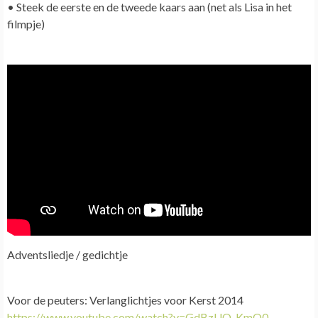
• Steek
de eerste en de tweede kaars
aan (net als Lisa in het
filmpje)
Adventsliedje / gedichtje
Voor de peuters:
Verlanglichtjes voor Kerst 2014
https://www.youtube.com/watch?v=GdBzUO-KmO0