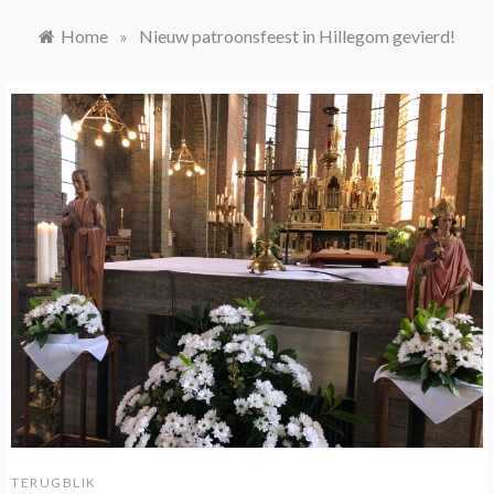
Home
»
Nieuw patroonsfeest in Hillegom gevierd!
TERUGBLIK