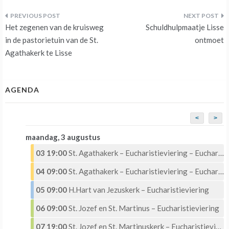
Bericht
Het zegenen van de kruisweg
Schuldhulpmaatje Lisse
navigatie
in de pastorietuin van de St.
ontmoet
Agathakerk te Lisse
AGENDA
<
>
maandag, 3 augustus
03 19:00
St. Agathakerk – Eucharistieviering – Eucharistische Aanbidding
04 09:00
St. Agathakerk – Eucharistieviering – Eucharistische Aanbidding
05 09:00
H.Hart van Jezuskerk – Eucharistieviering
06 09:00
St. Jozef en St. Martinus – Eucharistieviering
07 19:00
St. Jozef en St. Martinuskerk – Eucharistieviering met Eucharistische aanbidding